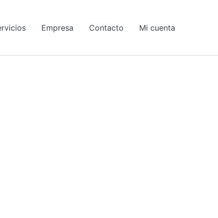
rvicios
Empresa
Contacto
Mi cuenta
dapibus leo.