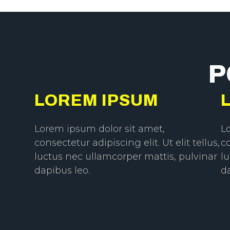
P
LOREM IPSUM
Lorem ipsum dolor sit amet,
L
consectetur adipiscing elit. Ut elit tellus,
co
luctus nec ullamcorper mattis, pulvinar
l
dapibus leo.
d