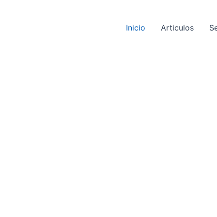
Inicio
Articulos
Se
fuego
cing elit. Ut elit tellus, luctus nec ullamcorper mattis, pulvinar 