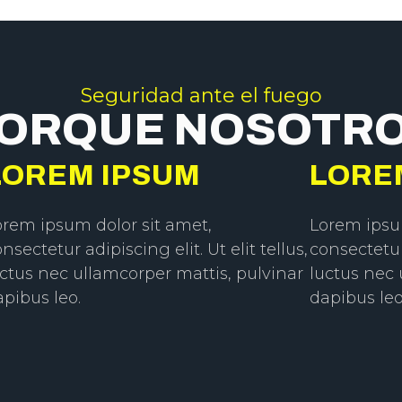
Seguridad ante el fuego
ORQUE NOSOTR
LOREM IPSUM
LORE
orem ipsum dolor sit amet,
Lorem ipsu
nsectetur adipiscing elit. Ut elit tellus,
consectetur 
uctus nec ullamcorper mattis, pulvinar
luctus nec 
apibus leo.
dapibus leo