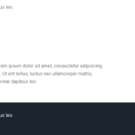
us leo.
rem ipsum dolor sit amet, consectetur adipiscing
t. Ut elit tellus, luctus nec ullamcorper mattis,
vinar dapibus leo.
us leo.